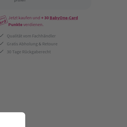
prüfen
Jetzt kaufen und
+ 30
BabyOne-Card
Punkte
verdienen.
Qualität vom Fachhändler
Gratis Abholung & Retoure
30 Tage Rückgaberecht