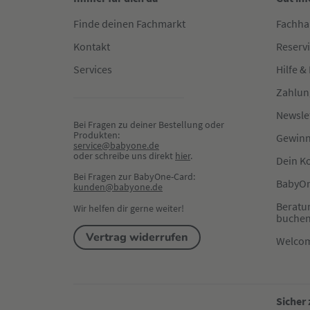
Finde deinen Fachmarkt
Fachha
Kontakt
Reserv
Services
Hilfe &
Zahlun
Newsle
Bei Fragen zu deiner Bestellung oder 
Produkten:
Gewinn
service@babyone.de
oder schreibe uns direkt 
hier
.
Dein K
Bei Fragen zur BabyOne-Card:
BabyOn
kunden@babyone.de
Beratu
Wir helfen dir gerne weiter!
buche
Vertrag widerrufen
Welco
Sicher