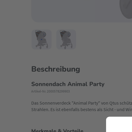
Beschreibung
Sonnendach Animal Party
Artikel-Nr. 2000578299903
Das Sonnenverdeck "Animal Party" von Qtus schütz
Strahlen. Es ist ebenfalls bestens als Sicht - und W
Merkmale & Vorteile