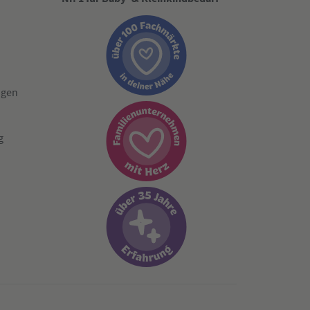
ngen
g