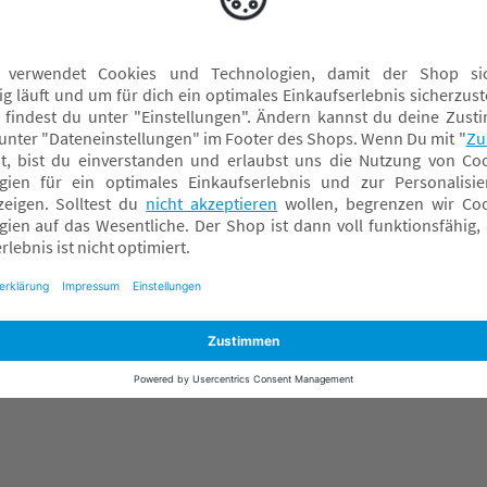
Kinderwagenketten
Regen- & Kälteschutz
Sonnen- & Insektenschutz Kinderwagen
Sportsitze
Tragewannen