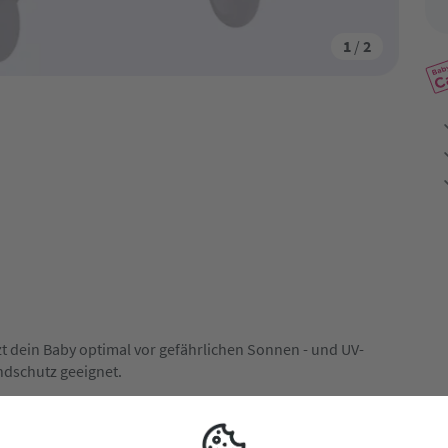
1
/
2
t dein Baby optimal vor gefährlichen Sonnen - und UV-
indschutz geeignet.