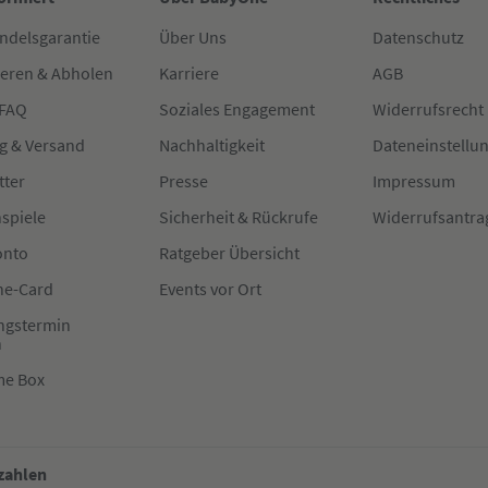
ndelsgarantie
Über Uns
Datenschutz
ieren & Abholen
Karriere
AGB
 FAQ
Soziales Engagement
Widerrufsrecht
g & Versand
Nachhaltigkeit
Dateneinstellu
tter
Presse
Impressum
spiele
Sicherheit & Rückrufe
Widerrufsantra
onto
Ratgeber Übersicht
e-Card
Events vor Ort
ngstermin
n
me Box
 zahlen