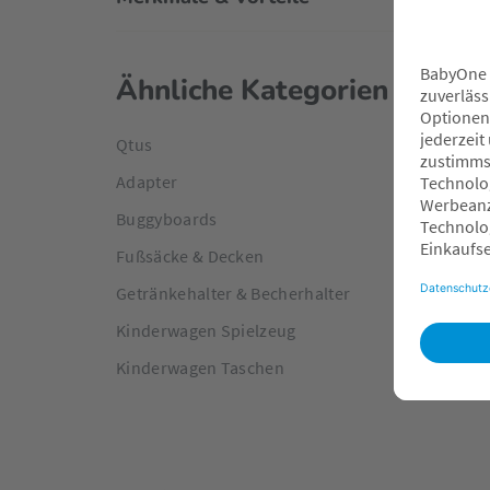
Ähnliche Kategorien
Qtus
Adapter
Buggyboards
Fußsäcke & Decken
Getränkehalter & Becherhalter
Kinderwagen Spielzeug
Kinderwagen Taschen