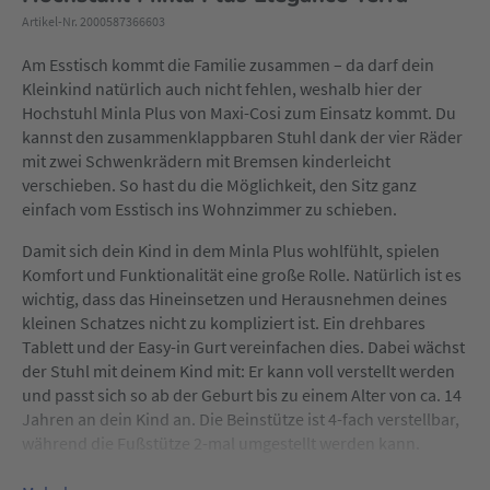
Artikel-Nr. 2000587366603
Am Esstisch kommt die Familie zusammen – da darf dein
Kleinkind natürlich auch nicht fehlen, weshalb hier der
Hochstuhl Minla Plus von Maxi-Cosi zum Einsatz kommt. Du
kannst den zusammenklappbaren Stuhl dank der vier Räder
mit zwei Schwenkrädern mit Bremsen kinderleicht
verschieben. So hast du die Möglichkeit, den Sitz ganz
einfach vom Esstisch ins Wohnzimmer zu schieben.
Damit sich dein Kind in dem Minla Plus wohlfühlt, spielen
Komfort und Funktionalität eine große Rolle. Natürlich ist es
wichtig, dass das Hineinsetzen und Herausnehmen deines
kleinen Schatzes nicht zu kompliziert ist. Ein drehbares
Tablett und der Easy-in Gurt vereinfachen dies. Dabei wächst
der Stuhl mit deinem Kind mit: Er kann voll verstellt werden
und passt sich so ab der Geburt bis zu einem Alter von ca. 14
Jahren an dein Kind an. Die Beinstütze ist 4-fach verstellbar,
während die Fußstütze 2-mal umgestellt werden kann.
Wie wir auch wissen, will Essen gelernt sein. Da bei einem