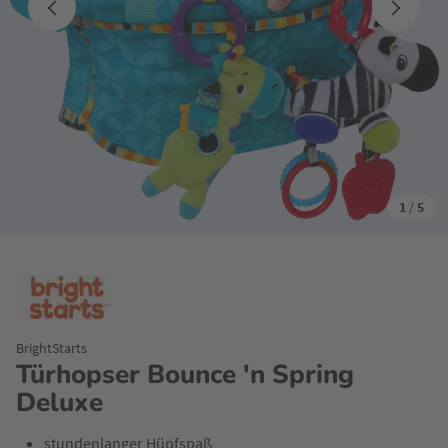
1
/
5
BrightStarts
Türhopser Bounce 'n Spring
Deluxe
stundenlanger Hüpfspaß