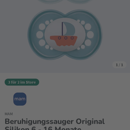
1
/
1
3 für 2 im Store
MAM
Beruhigungssauger Original
Silikon 6 - 16 Monate