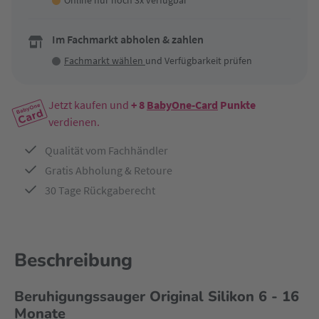
Online nur noch 3x verfügbar
Im Fachmarkt abholen & zahlen
Fachmarkt wählen
und Verfügbarkeit prüfen
Jetzt kaufen und
+ 8
BabyOne-Card
Punkte
verdienen.
Qualität vom Fachhändler
Gratis Abholung & Retoure
30 Tage Rückgaberecht
Beschreibung
Beruhigungssauger Original Silikon 6 - 16
Monate