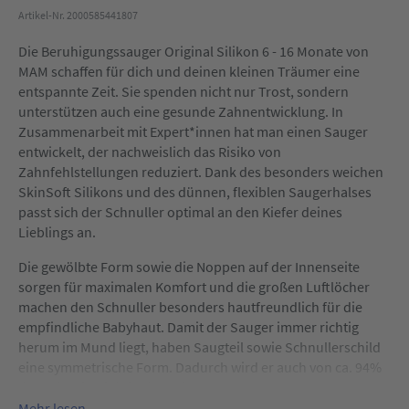
Artikel-Nr. 2000585441807
Die Beruhigungssauger Original Silikon 6 - 16 Monate von
MAM schaffen für dich und deinen kleinen Träumer eine
entspannte Zeit. Sie spenden nicht nur Trost, sondern
unterstützen auch eine gesunde Zahnentwicklung. In
Zusammenarbeit mit Expert*innen hat man einen Sauger
entwickelt, der nachweislich das Risiko von
Zahnfehlstellungen reduziert. Dank des besonders weichen
SkinSoft Silikons und des dünnen, flexiblen Saugerhalses
passt sich der Schnuller optimal an den Kiefer deines
Lieblings an.
Die gewölbte Form sowie die Noppen auf der Innenseite
sorgen für maximalen Komfort und die großen Luftlöcher
machen den Schnuller besonders hautfreundlich für die
empfindliche Babyhaut. Damit der Sauger immer richtig
herum im Mund liegt, haben Saugteil sowie Schnullerschild
eine symmetrische Form. Dadurch wird er auch von ca. 94%
der Babys instinktiv akzeptiert.
Mehr lesen