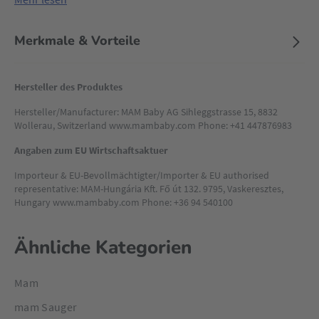
Ein weiteres Highlight: Der MAM Schnuller ist klimaneutral.
Schild und Knopf bestehen aus nachhaltigen, bio-
Merkmale & Vorteile
erneuerbaren Materialien, um einen möglichst geringen
CO₂-Fußabdruck zu erzeugen. Der Rest des
Beruhigungssaugers wird in Zusammenarbeit mit einem
Hersteller des Produktes
Climate Partner kompensiert.
Hersteller/Manufacturer: MAM Baby AG Sihleggstrasse 15, 8832
Wollerau, Switzerland www.mambaby.com Phone: +41 447876983
Angaben zum EU Wirtschaftsaktuer
Importeur & EU-Bevollmächtigter/Importer & EU authorised
representative: MAM-Hungária Kft. Fő út 132. 9795, Vaskeresztes,
Hungary www.mambaby.com Phone: +36 94 540100
Ähnliche Kategorien
Mam
mam Sauger