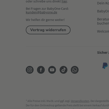
oder schreibe uns direkt 
hier
.
Dein K
Bei Fragen zur BabyOne-Card:
BabyOn
kunden@babyone.de
Beratu
Wir helfen dir gerne weiter!
buche
Vertrag widerrufen
Welco
Sicher
* Alle Preise inkl. MwSt. und ggf. zzgl.
Versandkosten
. Der dargestel
Der für den Onlineshop geltende Preis stellt bei einem Verkauf du