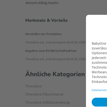
deinem Alltag macht.
Merkmale & Vorteile
Hersteller des Produktes
Theraline e.K., Industriepark Nord 56, 53567 Buchholz, in
Angaben zum EU Wirtschaftsaktuer
Theraline e.K., Industriepark Nord 56, 53567 Buchholz, in
Ähnliche Kategorien
Theraline
Theraline Plüschmond
Theraline Stillkissenbezug