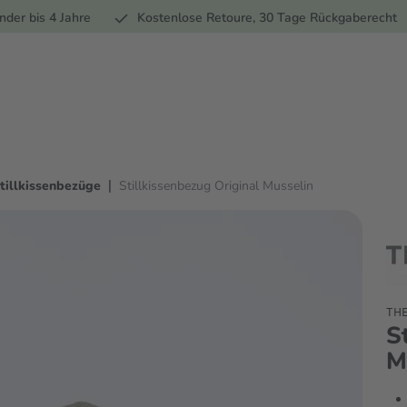
Ernährung
Pflege
Marken
Geschenke
Sale
Ratgebe
nder bis 4 Jahre
Kostenlose Retoure, 30 Tage Rückgaberecht
|
tillkissenbezüge
Stillkissenbezug Original Musselin
THE
S
M