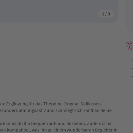
1
/
3
kte Ergänzung für das Theraline Original Stillkissen.
besonders atmungsaktiv und schmiegt sich sanft an deine
es kannst du ihn bequem auf- und abziehen. Zudem ist er
issen kompatibel, was ihn zu einem wunderbaren Begleiter in