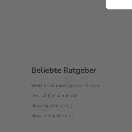
Beliebte Ratgeber
Welcher Kinderwagen passt zu mir
Der richtige Kindersitz
Babytrage Beratung
Baby Erstaustattung