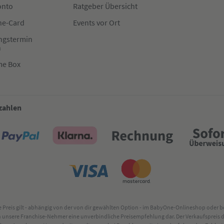
onto
Ratgeber Übersicht
e-Card
Events vor Ort
ngstermin
n
me Box
 zahlen
lte Preis gilt - abhängig von der von dir gewählten Option - im BabyOne-Onlineshop oder
rch unsere Franchise-Nehmer eine unverbindliche Preisempfehlung dar. Der Verkaufsprei