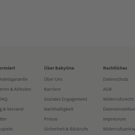
formiert
Über BabyOne
Rechtliches
ndelsgarantie
Über Uns
Datenschutz
ieren & Abholen
Karriere
AGB
 FAQ
Soziales Engagement
Widerrufsrecht
g & Versand
Nachhaltigkeit
Dateneinstellu
tter
Presse
Impressum
spiele
Sicherheit & Rückrufe
Widerrufsantra