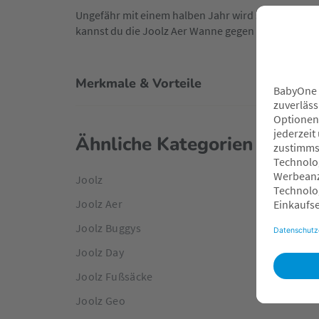
Ungefähr mit einem halben Jahr wird sich dein Na
kannst du die Joolz Aer Wanne gegen den Sitz aus
Merkmale & Vorteile
Ähnliche Kategorien
Joolz
Joolz Aer
Joolz Buggys
Joolz Day
Joolz Fußsäcke
Joolz Geo