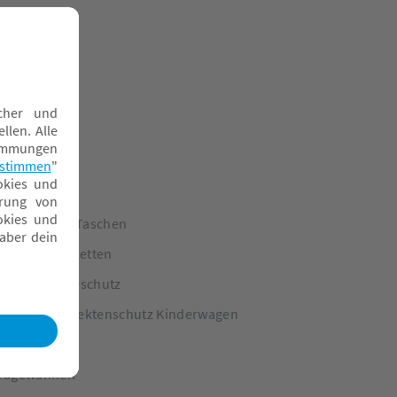
inderwagen Taschen
inderwagenketten
egen- & Kälteschutz
onnen- & Insektenschutz Kinderwagen
portsitze
ragewannen