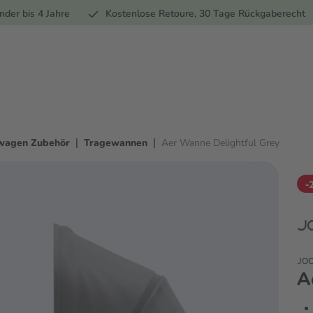
Ernährung
Pflege
Marken
Geschenke
Sale
Ratgebe
nder bis 4 Jahre
Kostenlose Retoure, 30 Tage Rückgaberecht
|
|
wagen Zubehör
Tragewannen
Aer Wanne Delightful Grey
-
JO
A