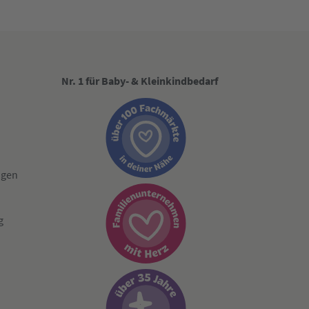
Nr. 1 für Baby- & Kleinkindbedarf
ngen
g