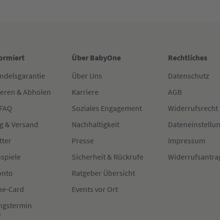
formiert
Über BabyOne
Rechtliches
ndelsgarantie
Über Uns
Datenschutz
ieren & Abholen
Karriere
AGB
 FAQ
Soziales Engagement
Widerrufsrecht
g & Versand
Nachhaltigkeit
Dateneinstellu
tter
Presse
Impressum
spiele
Sicherheit & Rückrufe
Widerrufsantra
onto
Ratgeber Übersicht
e-Card
Events vor Ort
ngstermin
n