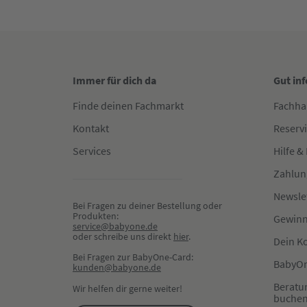
Immer für dich da
Gut in
Finde deinen Fachmarkt
Fachha
Kontakt
Reserv
Services
Hilfe &
Zahlun
Newsle
Bei Fragen zu deiner Bestellung oder 
Produkten:
Gewinn
service@babyone.de
oder schreibe uns direkt 
hier
.
Dein K
Bei Fragen zur BabyOne-Card:
BabyOn
kunden@babyone.de
Beratu
Wir helfen dir gerne weiter!
buche