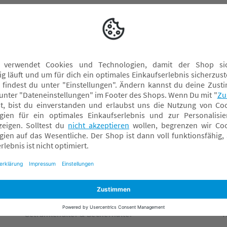
chwuchs immer mehr für seine Umwelt interessieren - dann
tauschen.
Joolz Kinderwagen Zubehör
K
Joolz Wickeltaschen
K
Adapter
R
Buggyboards
S
Fußsäcke & Decken
S
Getränkehalter & Becherhalter
T