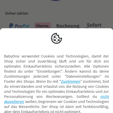
Sicher zahlen
Versand mit
* Alle Preise inkl. MwSt. und ggf. zzgl.
Versandkosten
. Der dargestellte Preis gilt -
abhängig von der von dir gewählten Option - im BabyOne-Onlineshop oder bei
Abholung in dem von dir gewählten BabyOne-Franchise-Betrieb. Der für den
Onlineshop geltende Preis stellt bei einem Verkauf durch unsere Franchise-
Nehmer eine unverbindliche Preisempfehlung dar. Der Verkaufspreis der