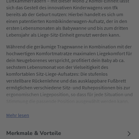
Luftkammerrädern – mit dieser Mono 2 Kombi-Einheit lässt
sich das Gestell des innovativen Kinderwagens von tfk
bereits ab der Geburt nutzen: Hierbei handelt es sich um
einen patentierten Kombikinderwagen-Aufsatz, der in den
ersten Lebensmonaten als Babywanne und bis zum dritten
Lebensjahr als Liege-Sitz-Einheit genutzt werden kann.
Während die geräumige Tragewanne in Kombination mit der
hochwertigen Komfortmatratze maximalen Liegekomfort für
dein Neugeborenes verspricht, profitiert dein Baby ab ca.
sechstem Lebensmonat von der Vielseitigkeit des
komfortablen Sitz-Liege-Aufsatzes: Die stufenlos
verstellbare Rückenlehne und das ausklappbare Fußbrett
ermöglichen verschiedene Sitz- und Ruhepositionen bis zur
ergonomischen Liegeposition, so dass für jede Situation und
Stimmung die passende Position ausgewählt werden kann.
Für noch mehr Flexibilität sorgt die Wendesitz-Funktion, so
Mehr lesen
dass die umsetzbare Kombi-Einheit stets an eure aktuellen
Bedürfnisse angepasst werden kann: Wenn du während der
Merkmale & Vorteile
Fahrt Blickkontakt zu deinem kleinen Schatz haben