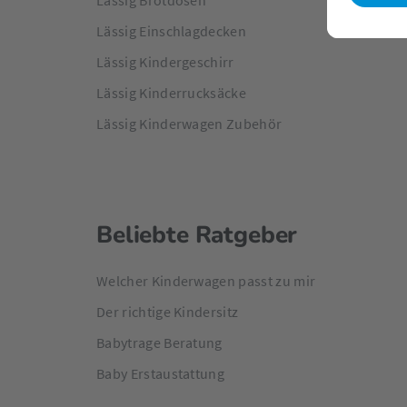
Lässig Brotdosen
Lässig Einschlagdecken
Lässig Kindergeschirr
Lässig Kinderrucksäcke
Lässig Kinderwagen Zubehör
Beliebte Ratgeber
Welcher Kinderwagen passt zu mir
Der richtige Kindersitz
Babytrage Beratung
Baby Erstaustattung