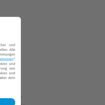
ullwindeln
ickelauflagen