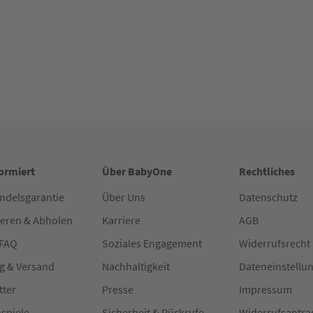
formiert
Über BabyOne
Rechtliches
ndelsgarantie
Über Uns
Datenschutz
ieren & Abholen
Karriere
AGB
 FAQ
Soziales Engagement
Widerrufsrecht
g & Versand
Nachhaltigkeit
Dateneinstellu
tter
Presse
Impressum
spiele
Sicherheit & Rückrufe
Widerrufsantra