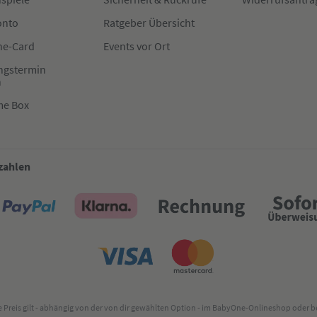
onto
Ratgeber Übersicht
e-Card
Events vor Ort
ngstermin
n
me Box
 zahlen
lte Preis gilt - abhängig von der von dir gewählten Option - im BabyOne-Onlineshop oder