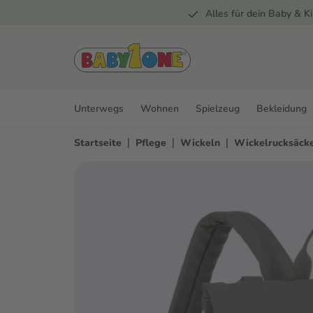
Alles für dein Baby & Ki
springen
Zur Hauptnavigation springen
Unterwegs
Wohnen
Spielzeug
Bekleidung
|
|
|
Startseite
Pflege
Wickeln
Wickelrucksäck