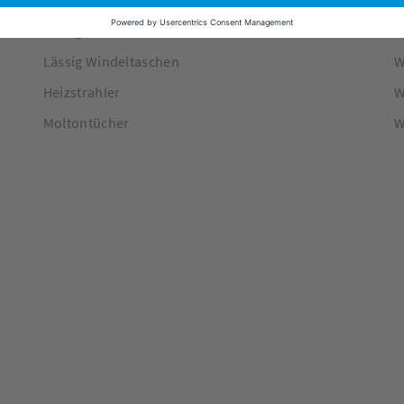
Lässig Wickelrucksäcke
W
Lässig Wickeltasche
W
Lässig Windeltaschen
W
Heizstrahler
W
Moltontücher
W