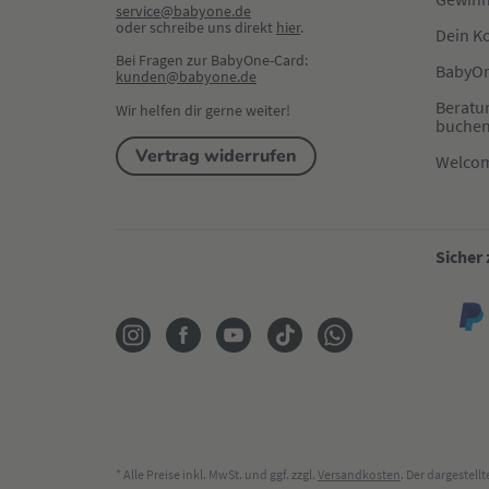
service@babyone.de
oder schreibe uns direkt 
hier
.
Dein K
Bei Fragen zur BabyOne-Card:
BabyOn
kunden@babyone.de
Beratu
Wir helfen dir gerne weiter!
buche
Vertrag widerrufen
Welco
Sicher
* Alle Preise inkl. MwSt. und ggf. zzgl.
Versandkosten
. Der dargestel