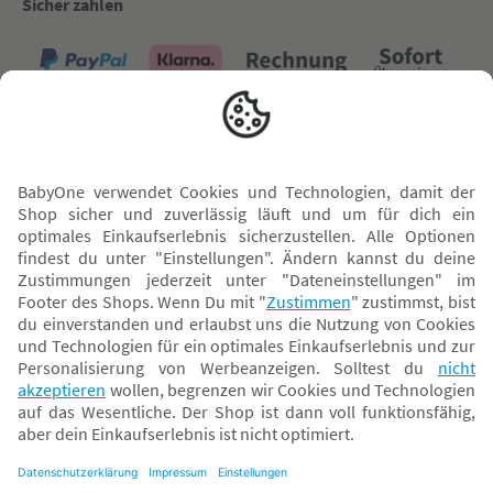
Sicher zahlen
Versand mit
* Alle Preise inkl. MwSt. und ggf. zzgl.
Versandkosten
. Der dargestellte Preis gilt -
abhängig von der von dir gewählten Option - im BabyOne-Onlineshop oder bei
Abholung in dem von dir gewählten BabyOne-Franchise-Betrieb. Der für den
Onlineshop geltende Preis stellt bei einem Verkauf durch unsere Franchise-
Nehmer eine unverbindliche Preisempfehlung dar. Der Verkaufspreis der
Franchise-Nehmer im Rahmen der Option „Reservieren und Abholen“ kann
daher von dem Verkaufspreis im Onlineshop abweichen. Angaben zu