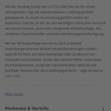
Mit der Daybag Cordy von LITTLE ONE bist du für einen
aufregenden Tag mit deinem kleinen Liebling perfekt
gewappnet. Zu eurer Ausrüstung gehört neben der
stylischen Tasche, in der du alle wichtigen Utensilien sinnvoll
verstauen kannst, auch eine integrierte Wickelauflage, ein
isolierter Flaschenhalter und eine Kinderwagenbefestigung.
Mit der Wickelauflage kannst du dich jederzeit
unvorhergesehenen Wickel-Herausforderungen stellen –
egal ob im Park, auf dem Spielplatz oder zu Besuch bei
Freunden und Familie. Sollte dein kleiner Ritter unterwegs
Durst bekommen, sorgt der Flaschenhalter stets für die
perfekte Temperatur des Lieblingsgetränks – egal ob warm
oder kalt.
Du selbst musst dabei mit der Tasche keinen Kampf gegen
Unbequemlichkeit ausfechten. Denn: Die Schultergurte sind
Mehr lesen
verstellbar und lassen sich individuell auf dich anpassen.
Durch die hochwertige Verarbeitung mit Nylon und
Cordsamt wird sie zudem zu einem stylischen Begleiter.
Merkmale & Vorteile