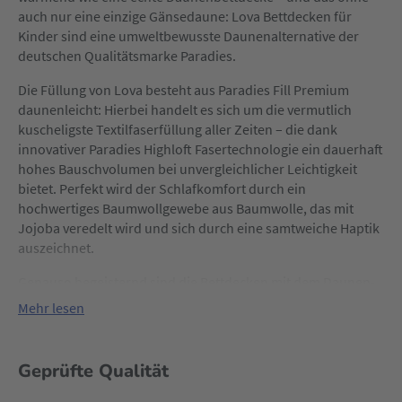
auch nur eine einzige Gänsedaune: Lova Bettdecken für
Kinder sind eine umweltbewusste Daunenalternative der
deutschen Qualitätsmarke Paradies.
Die Füllung von Lova besteht aus Paradies Fill Premium
daunenleicht: Hierbei handelt es sich um die vermutlich
kuscheligste Textilfaserfüllung aller Zeiten – die dank
innovativer Paradies Highloft Fasertechnologie ein dauerhaft
hohes Bauschvolumen bei unvergleichlicher Leichtigkeit
bietet. Perfekt wird der Schlafkomfort durch ein
hochwertiges Baumwollgewebe aus Baumwolle, das mit
Jojoba veredelt wird und sich durch eine samtweiche Haptik
auszeichnet.
Genauso begeisternd sind die Bettdecken mit dem Daunen-
Feeling und der niedlichen Schäfchen-Steppung in
Mehr lesen
ökologischer Hinsicht: Die Qualitätsbettwaren werden
verantwortungsvoll für Mensch und Umwelt in Deutschland
hergestellt und sind ausgezeichnet mit dem Prüfsiegel für
Geprüfte Qualität
„Gesicherte Nachhaltigkeit“. So erfolgt die gesamte
Herstellung klimaneutral mit Grünstrom.