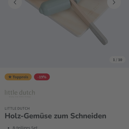
1
/
10
★ Toppreis
-19%
LITTLE DUTCH
Holz-Gemüse zum Schneiden
8-teiliges Set