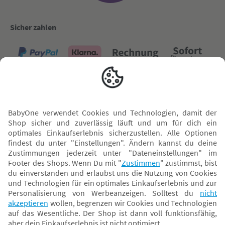
Sicher zahlen
Versand mit
* Alle Preise inkl. MwSt. und ggf. zzgl.
Versandkosten
. Der dargestellte Preis gilt -
abhängig von der von dir gewählten Option - im BabyOne-Onlineshop oder bei
Abholung in dem von dir gewählten BabyOne-Franchise-Betrieb. Der für den
Onlineshop geltende Preis stellt bei einem Verkauf durch unsere Franchise-
Nehmer eine unverbindliche Preisempfehlung dar. Der Verkaufspreis der