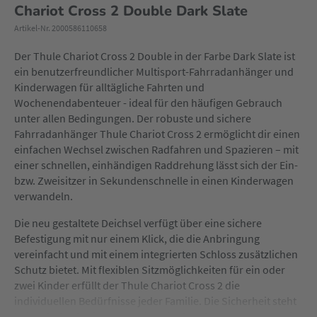
Chariot Cross 2 Double Dark Slate
Artikel-Nr. 2000586110658
Der Thule Chariot Cross 2 Double in der Farbe Dark Slate ist
ein benutzerfreundlicher Multisport-Fahrradanhänger und
Kinderwagen für alltägliche Fahrten und
Wochenendabenteuer - ideal für den häufigen Gebrauch
unter allen Bedingungen. Der robuste und sichere
Fahrradanhänger Thule Chariot Cross 2 ermöglicht dir einen
einfachen Wechsel zwischen Radfahren und Spazieren – mit
einer schnellen, einhändigen Raddrehung lässt sich der Ein-
bzw. Zweisitzer in Sekundenschnelle in einen Kinderwagen
verwandeln.
Die neu gestaltete Deichsel verfügt über eine sichere
Befestigung mit nur einem Klick, die die Anbringung
vereinfacht und mit einem integrierten Schloss zusätzlichen
Schutz bietet. Mit flexiblen Sitzmöglichkeiten für ein oder
zwei Kinder erfüllt der Thule Chariot Cross 2 die
individuellen Bedürfnisse jeder Familie. Die Sicherheit steht
beim Thule Chariot Cross 2 im Mittelpunkt. Ausgestattet mit