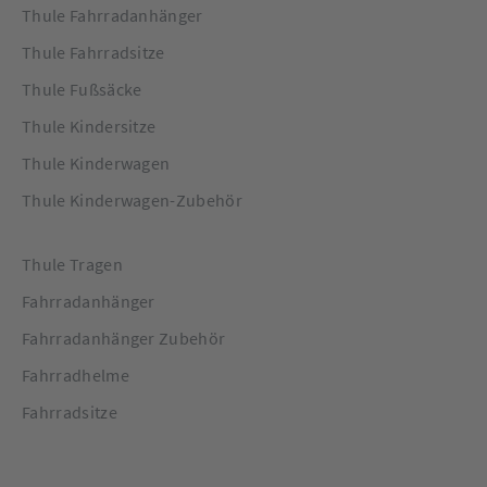
oder Ski-Set (separat erhältlich) ganz einfach in einen
Thule Fahrradanhänger
großartigen Trainingsbegleiter verwandeln. Du und dein
Thule Fahrradsitze
Kind können reibungsloser und bequemer als je zuvor
zwischen den Trainingsaktivitäten wechseln.
Thule Fußsäcke
Thule Kindersitze
Thule Kinderwagen
Thule Kinderwagen-Zubehör
Thule Tragen
Fahrradanhänger
Fahrradanhänger Zubehör
Fahrradhelme
Fahrradsitze