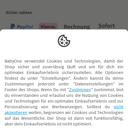
Sicher zahlen
Versand mit
* Alle Preise inkl. MwSt. und ggf. zzgl.
Versandkosten
. Der dargestellte Preis gilt -
abhängig von der von dir gewählten Option - im BabyOne-Onlineshop oder bei
Abholung in dem von dir gewählten BabyOne-Franchise-Betrieb. Der für den
Onlineshop geltende Preis stellt bei einem Verkauf durch unsere Franchise-
Nehmer eine unverbindliche Preisempfehlung dar. Der Verkaufspreis der