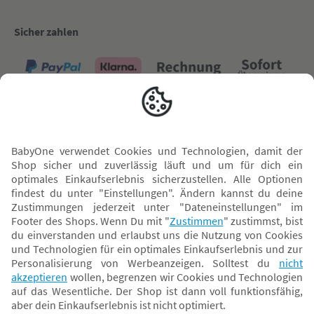
Sicher zahlen
Versand mit
* Alle Preise inkl. MwSt. und ggf. zzgl.
Versandkosten
. Der dargestellte Preis gilt -
abhängig von der von dir gewählten Option - im BabyOne-Onlineshop oder bei
Abholung in dem von dir gewählten BabyOne-Franchise-Betrieb. Der für den
Onlineshop geltende Preis stellt bei einem Verkauf durch unsere Franchise-
Nehmer eine unverbindliche Preisempfehlung dar. Der Verkaufspreis der