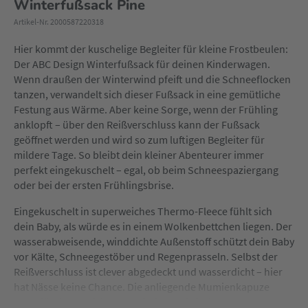
Winterfußsack Pine
Artikel-Nr. 2000587220318
Hier kommt der kuschelige Begleiter für kleine Frostbeulen:
Der ABC Design Winterfußsack für deinen Kinderwagen.
Wenn draußen der Winterwind pfeift und die Schneeflocken
tanzen, verwandelt sich dieser Fußsack in eine gemütliche
Festung aus Wärme. Aber keine Sorge, wenn der Frühling
anklopft – über den Reißverschluss kann der Fußsack
geöffnet werden und wird so zum luftigen Begleiter für
mildere Tage. So bleibt dein kleiner Abenteurer immer
perfekt eingekuschelt – egal, ob beim Schneespaziergang
oder bei der ersten Frühlingsbrise.
Eingekuschelt in superweiches Thermo-Fleece fühlt sich
dein Baby, als würde es in einem Wolkenbettchen liegen. Der
wasserabweisende, winddichte Außenstoff schützt dein Baby
vor Kälte, Schneegestöber und Regenprasseln. Selbst der
Reißverschluss ist clever abgedeckt und wasserdicht – hier
hat Nässe keine Chance. Die anliegende Mumienkapuze
sorgt für den perfekten Kopfschutz. Einfach