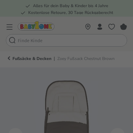
Alles für dein Baby & Kinder bis 4 Jahre
springen
Zur Hauptnavigation springen
Kostenlose Retoure, 30 Tage Rückgaberecht
Rund 100 Fachmärkte
|
Fußsäcke & Decken
Zoey Fußsack Chestnut Brown