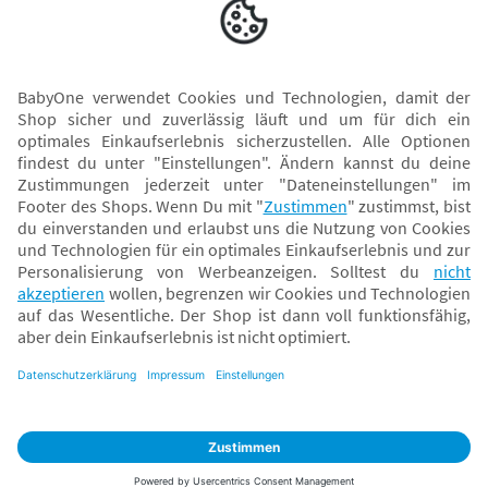
Versand mit
* Alle Preise inkl. MwSt. und ggf. zzgl.
Versandkosten
. Der dargestellte Preis gilt -
abhängig von der von dir gewählten Option - im BabyOne-Onlineshop oder bei
Abholung in dem von dir gewählten BabyOne-Franchise-Betrieb. Der für den
Onlineshop geltende Preis stellt bei einem Verkauf durch unsere Franchise-
Nehmer eine unverbindliche Preisempfehlung dar. Der Verkaufspreis der
Franchise-Nehmer im Rahmen der Option „Reservieren und Abholen“ kann
daher von dem Verkaufspreis im Onlineshop abweichen. Angaben zu
Versandzeiten gelten nur bei Bezahlung mit einer der folgenden Zahlarten:
PayPal, Visa, Mastercard, Sofortüberweisung (Klarna), Kauf auf Rechnung mit
Klarna.