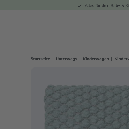
Unterwegs
Wohnen
Spielzeug
Bekleidung
Alles für dein Baby & Ki
springen
Zur Hauptnavigation springen
|
|
|
Startseite
Unterwegs
Kinderwagen
Kinder