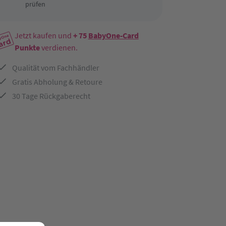
prüfen
Jetzt kaufen und
+ 75
BabyOne-Card
Punkte
verdienen.
Qualität vom Fachhändler
Gratis Abholung & Retoure
30 Tage Rückgaberecht