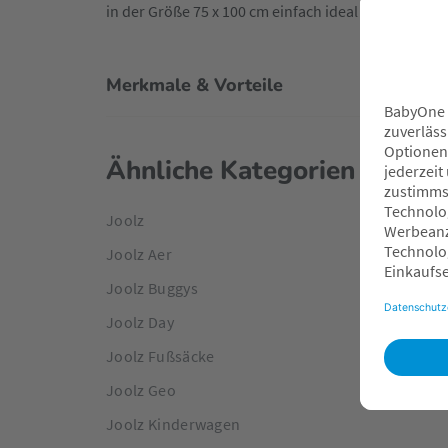
in der Größe 75 x 100 cm einfach ideal für alle Ku
Merkmale & Vorteile
Ähnliche Kategorien
Joolz
Joolz Aer
Joolz Buggys
Joolz Day
Joolz Fußsäcke
Joolz Geo
Joolz Kinderwagen