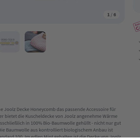
1
/
6
ene Joolz Decke Honeycomb das passende Accessoire für
er bietet die Kuscheldecke von Joolz angenehme Wärme
schließlich in 100% Bio-Baumwolle gehüllt - nicht nur gut
Die Baumwolle aus kontrolliert biologischem Anbau ist
ndard 100. Im edlen Mint gehalten ist die Decke von Joolz