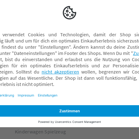
scheltage - ob im Kinderwagen oder auf dem Sofa.
Joolz Kinderwagen Zubehör
K
Joolz Wickeltaschen
K
Adapter
R
Buggyboards
S
Fußsäcke & Decken
S
Getränkehalter & Becherhalter
T
Kinderwagen Spielzeug