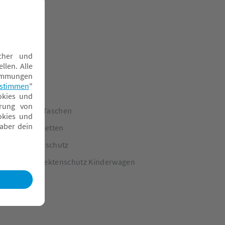
inderwagen Taschen
inderwagenketten
egen- & Kälteschutz
onnen- & Insektenschutz Kinderwagen
portsitze
ragewannen