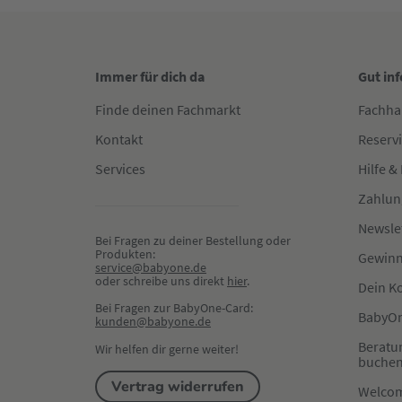
Immer für dich da
Gut in
Finde deinen Fachmarkt
Fachha
Kontakt
Reserv
Services
Hilfe &
Zahlun
Newsle
Bei Fragen zu deiner Bestellung oder 
Produkten:
Gewinn
service@babyone.de
oder schreibe uns direkt 
hier
.
Dein K
Bei Fragen zur BabyOne-Card:
BabyOn
kunden@babyone.de
Beratu
Wir helfen dir gerne weiter!
buche
Vertrag widerrufen
Welco