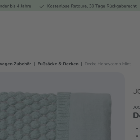
Ernährung
Pflege
Marken
Geschenke
Sale
Ratgebe
nder bis 4 Jahre
Kostenlose Retoure, 30 Tage Rückgaberecht
|
|
wagen Zubehör
Fußsäcke & Decken
Decke Honeycomb Mint
JO
D