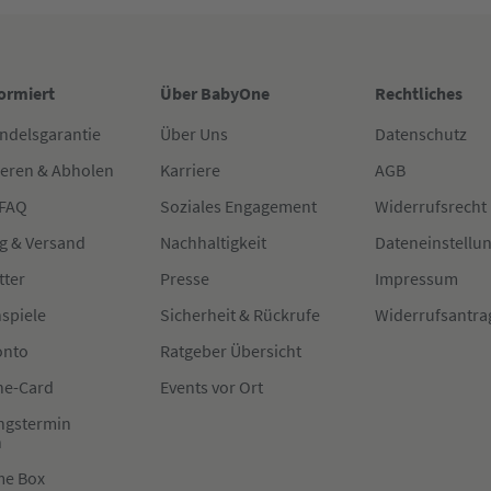
formiert
Über BabyOne
Rechtliches
ndelsgarantie
Über Uns
Datenschutz
ieren & Abholen
Karriere
AGB
 FAQ
Soziales Engagement
Widerrufsrecht
g & Versand
Nachhaltigkeit
Dateneinstellu
tter
Presse
Impressum
spiele
Sicherheit & Rückrufe
Widerrufsantra
onto
Ratgeber Übersicht
e-Card
Events vor Ort
ngstermin
n
me Box