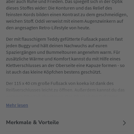
aber auch Ruhe und Frieden. Das spiegelt sich in der Optik
dieses Stoffes wider: Die Konturen und das Relief des
feinsten Kords bilden einen Kontrast zu dem geschmeidigen,
weichen Stoff. Oddi verweist mit einem Augenzwinkern auf
den angesagten Retro-Lifestyle von heute.
Der mit flauschigem Teddy gefütterte Fußsack passt in fast
jeden Buggy und hält deinen Nachwuchs auf euren
Spaziergängen und Bummeltouren angenehm warm. Für
zusätzliche Wärme und Komfort kannst du mit Hilfe eines
Klettverschlusses an der Oberseite eine Kapuze formen - so
ist auch das kleine Köpfchen bestens geschützt.
Der 115 x 40 cm große Fußsack von koeka ist dank des
Reißverschlusses leicht zu öffnen. Außerdem kannst du das
gesamte Oberteil abnehmen. Das Oberteil des Fußsacks
kann auch im geschlossenen Zustand umgeschlagen und mit
Mehr lesen
einem Kordelzug fixiert werden - so sitzt dein kleiner Liebling
stets bequem im Kinderwagen.
Merkmale & Vorteile