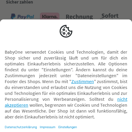
Sicher zahlen
Versand mit
* Alle Preise inkl. MwSt. und ggf. zzgl.
Versandkosten
. Der dargestellte Preis gilt -
abhängig von der von dir gewählten Option - im BabyOne-Onlineshop oder bei
Abholung in dem von dir gewählten BabyOne-Franchise-Betrieb. Der für den
Onlineshop geltende Preis stellt bei einem Verkauf durch unsere Franchise-
Nehmer eine unverbindliche Preisempfehlung dar. Der Verkaufspreis der
Franchise-Nehmer im Rahmen der Option „Reservieren und Abholen“ kann
daher von dem Verkaufspreis im Onlineshop abweichen. Angaben zu