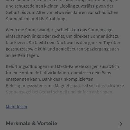
und schützt deinen kleinen Liebling zuverlässig von der
Geburt bis zum Alter von etwa vier Jahren vor schädlichen
Sonnenlicht und UV-Strahlung.
Wenn die Sonne wandert, schiebst du das Sonnensegel
einfach nach links oder rechts, um direktes Sonnenlicht zu
blockieren. So bleibt dein Nachwuchs den ganzen Tag über
geschützt sowie kühl und genießt euren Spaziergang auch
an heißen Tagen.
Belüftungsöffnungen und Mesh-Paneele sorgen zusätzlich
für eine optimale Luftzirkulation, damit sich dein Baby
entspannen kann. Dank des unkomplizierten
Befestigungssystems mit Magnetclips lässt sich das schwarze
Sonnensegel bei Bedarf schnell und einfach anbringen.
Das Sonnensegel lässt sich zudem in einer handlichen
Mehr lesen
Aufbewahrungstasche verstauen, so dass du es jederzeit zur
Hand hast, wenn die Sonne herauskommt. Es wurde
entworfen, um die luxuriösen Designs der CYBEX Platinum
Merkmale & Vorteile
Cots und Kinderwagen optimal zu ergänzen. Wähle zwischen