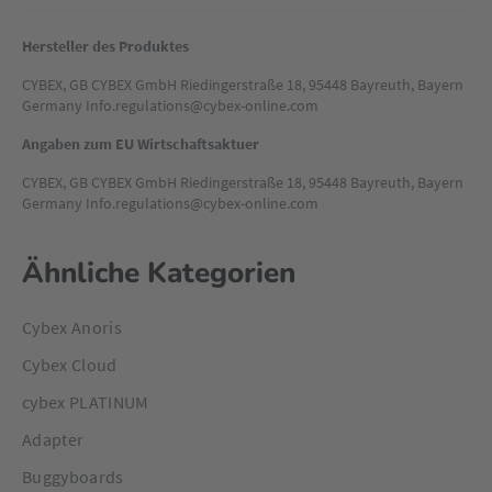
zwei stilvollen Farbvarianten, um dem Sommerspaziergang
einen schicken Touch zu verleihen.
Hersteller des Produktes
CYBEX, GB CYBEX GmbH Riedingerstraße 18, 95448 Bayreuth, Bayern
Germany Info.regulations@cybex-online.com
Angaben zum EU Wirtschaftsaktuer
CYBEX, GB CYBEX GmbH Riedingerstraße 18, 95448 Bayreuth, Bayern
Germany Info.regulations@cybex-online.com
Ähnliche Kategorien
Cybex Anoris
Cybex Cloud
cybex PLATINUM
Adapter
Buggyboards