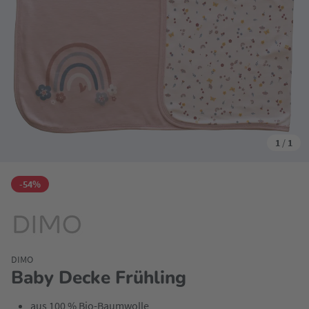
1
/
1
-54%
DIMO
Baby Decke Frühling
aus 100 % Bio-Baumwolle