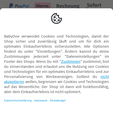
Versand mit
* Alle Preise inkl. MwSt. und ggf. zzgl.
Versandkosten
. Der dargestellte Preis gilt -
abhängig von der von dir gewählten Option - im BabyOne-Onlineshop oder bei
Abholung in dem von dir gewählten BabyOne-Franchise-Betrieb. Der für den
Onlineshop geltende Preis stellt bei einem Verkauf durch unsere Franchise-
Nehmer eine unverbindliche Preisempfehlung dar. Der Verkaufspreis der
Franchise-Nehmer im Rahmen der Option „Reservieren und Abholen“ kann
daher von dem Verkaufspreis im Onlineshop abweichen. Angaben zu
Versandzeiten gelten nur bei Bezahlung mit einer der folgenden Zahlarten:
PayPal, Visa, Mastercard, Sofortüberweisung (Klarna), Kauf auf Rechnung mit