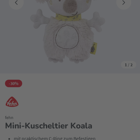
1
/
2
-30%
fehn
Mini-Kuscheltier Koala
mit praktischem C-Ring zum Befestigen