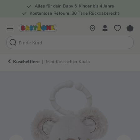
Alles für dein Baby & Kinder bis 4 Jahre
springen
Zur Hauptnavigation springen
Kostenlose Retoure, 30 Tage Rückgaberecht
Rund 100 Fachmärkte
|
Kuscheltiere
Mini-Kuscheltier Koala