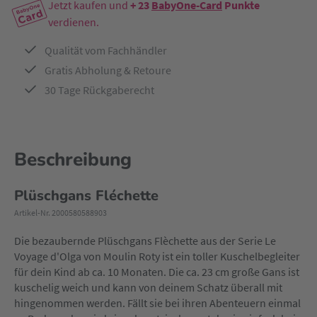
Jetzt kaufen und
+ 23
BabyOne-Card
Punkte
verdienen.
Qualität vom Fachhändler
Gratis Abholung & Retoure
30 Tage Rückgaberecht
Beschreibung
Plüschgans Fléchette
Artikel-Nr. 2000580588903
Die bezaubernde Plüschgans Flèchette aus der Serie Le
Voyage d'Olga von Moulin Roty ist ein toller Kuschelbegleiter
für dein Kind ab ca. 10 Monaten. Die ca. 23 cm große Gans ist
kuschelig weich und kann von deinem Schatz überall mit
hingenommen werden. Fällt sie bei ihren Abenteuern einmal