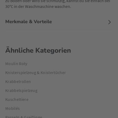
zu Boden oder wird sie schmutzig, kannst du sie einfach bei
30°C in der Waschmaschine waschen.
Merkmale & Vorteile
Ähnliche Kategorien
Moulin Roty
Knisterspielzeug & Knistertücher
Krabbelrollen
Krabbelspielzeug
Kuscheltiere
Mobilés
Rasseln & Greiflinge