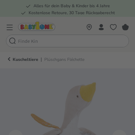
Alles für dein Baby & Kinder bis 4 Jahre
springen
Zur Hauptnavigation springen
Kostenlose Retoure, 30 Tage Rückgaberecht
Rund 100 Fachmärkte
|
Kuscheltiere
Plüschgans Fléchette