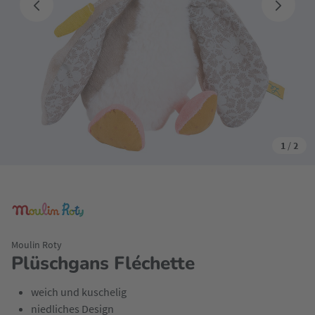
1
/
2
Moulin Roty
Plüschgans Fléchette
weich und kuschelig
niedliches Design