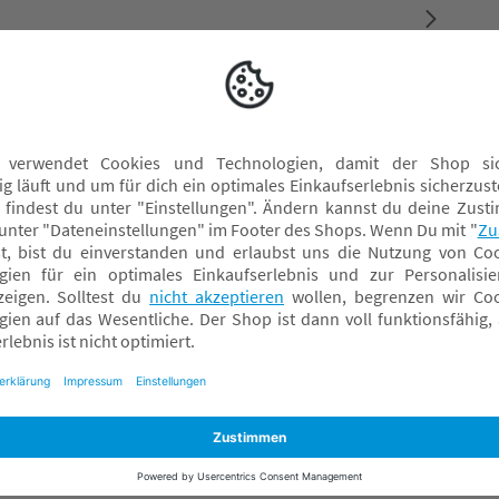
en an der Brenz, Germany, Email: info@steiff.com
en an der Brenz, Germany, Email: info@steiff.com
Schmusetücher
Spielbögen
Spieluhren
Spielwürfel
Wassermatten