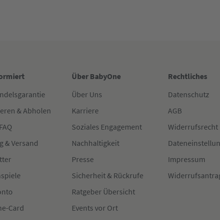
formiert
Über BabyOne
Rechtliches
ndelsgarantie
Über Uns
Datenschutz
ieren & Abholen
Karriere
AGB
 FAQ
Soziales Engagement
Widerrufsrecht
g & Versand
Nachhaltigkeit
Dateneinstellu
tter
Presse
Impressum
spiele
Sicherheit & Rückrufe
Widerrufsantra
onto
Ratgeber Übersicht
e-Card
Events vor Ort