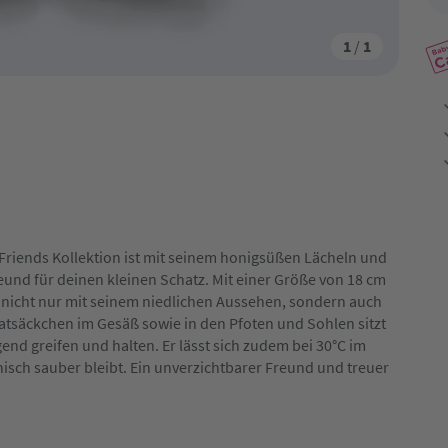
1
/
1
 Friends Kollektion ist mit seinem honigsüßen Lächeln und
eund für deinen kleinen Schatz. Mit einer Größe von 18 cm
rt nicht nur mit seinem niedlichen Aussehen, sondern auch
latsäckchen im Gesäß sowie in den Pfoten und Sohlen sitzt
end greifen und halten. Er lässt sich zudem bei 30°C im
ch sauber bleibt. Ein unverzichtbarer Freund und treuer