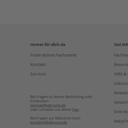
Immer für dich da
Gut in
Finde deinen Fachmarkt
Fachha
Kontakt
Reserv
Services
Hilfe &
Zahlun
Newsle
Bei Fragen zu deiner Bestellung oder 
Produkten:
Gewinn
service@babyone.de
oder schreibe uns direkt 
hier
.
Dein K
Bei Fragen zur BabyOne-Card:
BabyOn
kunden@babyone.de