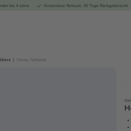
Ernährung
Pflege
Marken
Geschenke
Sale
Ratgebe
nder bis 4 Jahre
Kostenlose Retoure, 30 Tage Rückgaberecht
|
ltiere
Honey Teddybär
Stei
H