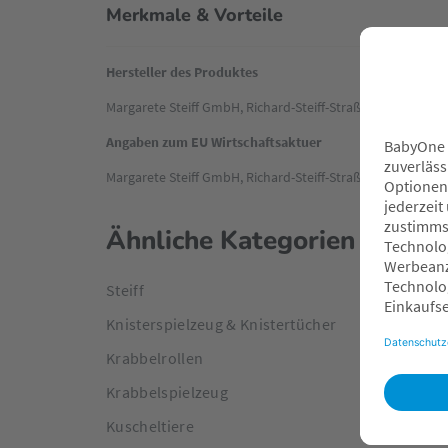
Merkmale & Vorteile
Hersteller des Produktes
Margarete Steiff GmbH, Richard-Steiff-Straße 89537 Gieng
Angaben zum EU Wirtschaftsaktuer
Margarete Steiff GmbH, Richard-Steiff-Straße 89537 Gieng
Ähnliche Kategorien
Steiff
Knisterspielzeug & Knistertücher
Krabbelrollen
Krabbelspielzeug
Kuscheltiere