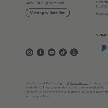
Beratu
Wir helfen dir gerne weiter!
buche
Vertrag widerrufen
Welco
Sicher
* Alle Preise inkl. MwSt. und ggf. zzgl.
Versandkosten
. Der dargestel
Der für den Onlineshop geltende Preis stellt bei einem Verkauf du
Abholen“ kann daher von dem Verkaufspreis im Onlineshop abweichen
Rechnung mit Klarna.