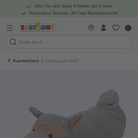
Alles für dein Baby & Kinder bis 4 Jahre
springen
Zur Hauptnavigation springen
Kostenlose Retoure, 30 Tage Rückgaberecht
Rund 100 Fachmärkte
|
Kuscheltiere
Handpuppe Wolf