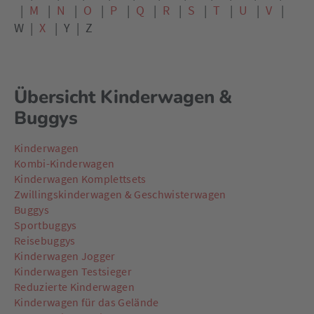
|
M
|
N
|
O
|
P
|
Q
|
R
|
S
|
T
|
U
|
V
|
W
|
X
|
Y
|
Z
Übersicht Kinderwagen &
Buggys
Kinderwagen
Kombi-Kinderwagen
Kinderwagen Komplettsets
Zwillingskinderwagen & Geschwisterwagen
Buggys
Sportbuggys
Reisebuggys
Kinderwagen Jogger
Kinderwagen Testsieger
Reduzierte Kinderwagen
Kinderwagen für das Gelände