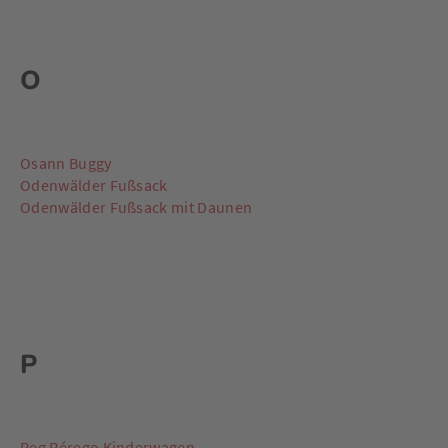
O
Osann Buggy
Odenwälder Fußsack
Odenwälder Fußsack mit Daunen
P
Peg Pérego Kinderwagen