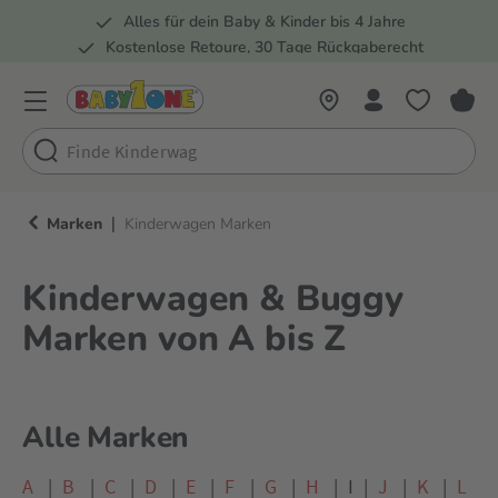
Alles für dein Baby & Kinder bis 4 Jahre
springen
Zur Hauptnavigation springen
Kostenlose Retoure, 30 Tage Rückgaberecht
Rund 100 Fachmärkte
|
Marken
Kinderwagen Marken
Kinderwagen & Buggy
Marken von A bis Z
Alle Marken
A
|
B
|
C
|
D
|
E
|
F
|
G
|
H
|
I
|
J
|
K
|
L