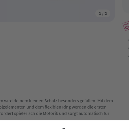
1
/
2
um wird deinem kleinen Schatz besonders gefallen. Mit dem
olzelementen und dem flexiblen Ring werden die ersten
fördert spielerisch die Motorik und sorgt automatisch für