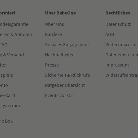
formiert
Über BabyOne
Rechtliches
ndelsgarantie
Über Uns
Datenschutz
ieren & Abholen
Karriere
AGB
 FAQ
Soziales Engagement
Widerrufsrecht
g & Versand
Nachhaltigkeit
Dateneinstellu
tter
Presse
Impressum
spiele
Sicherheit & Rückrufe
Widerrufsantra
onto
Ratgeber Übersicht
e-Card
Events vor Ort
ngstermin
n
me Box