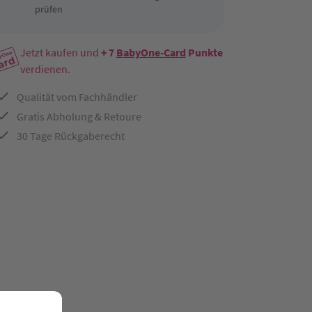
prüfen
Jetzt kaufen und
+ 7
BabyOne-Card
Punkte
verdienen.
Qualität vom Fachhändler
Gratis Abholung & Retoure
30 Tage Rückgaberecht