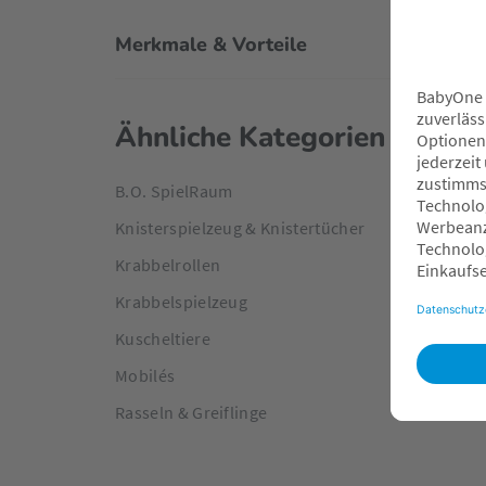
Merkmale & Vorteile
Ähnliche Kategorien
B.O. SpielRaum
Knisterspielzeug & Knistertücher
Krabbelrollen
Krabbelspielzeug
Kuscheltiere
Mobilés
Rasseln & Greiflinge