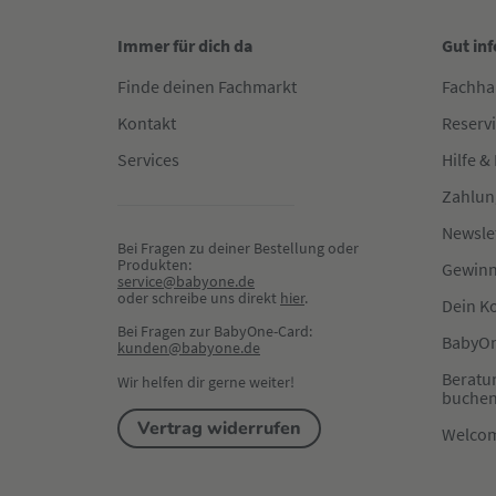
Immer für dich da
Gut in
Finde deinen Fachmarkt
Fachha
Kontakt
Reserv
Services
Hilfe &
Zahlun
Newsle
Bei Fragen zu deiner Bestellung oder 
Produkten:
Gewinn
service@babyone.de
oder schreibe uns direkt 
hier
.
Dein K
Bei Fragen zur BabyOne-Card:
BabyOn
kunden@babyone.de
Beratu
Wir helfen dir gerne weiter!
buche
Vertrag widerrufen
Welco