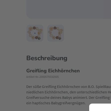
Beschreibung
Greifling Eichhörnchen
Artikel-Nr. 2000579332005
Der süße Greifling Eichhörnchen von B.O. SpielRa
niedlichen Eichhörnchen, den unterschiedlichen H
Greifversuche deines Babys animiert. Der Greifling 
ein haptisches Babygreifvergnügen.