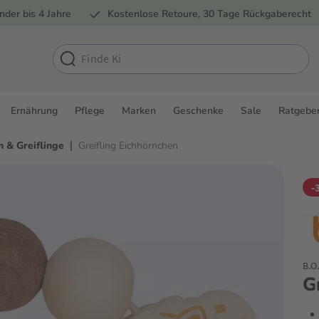
nder bis 4 Jahre
Kostenlose Retoure, 30 Tage Rückgaberecht
Ernährung
Pflege
Marken
Geschenke
Sale
Ratgebe
|
n & Greiflinge
Greifling Eichhörnchen
-
B.O
G