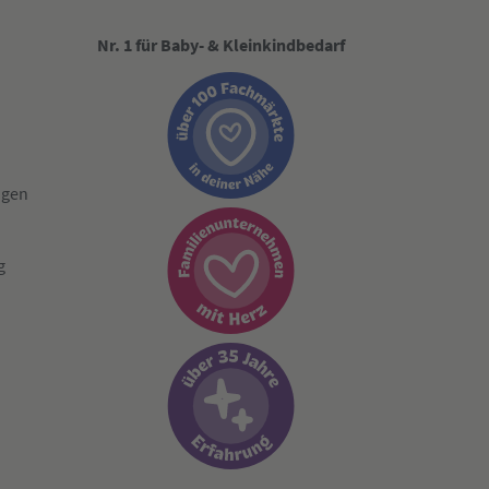
Nr. 1 für Baby- & Kleinkindbedarf
ngen
g