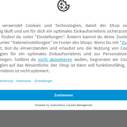
Schmusetücher
Spielbögen
Spieluhren
Spielwürfel
Wassermatten