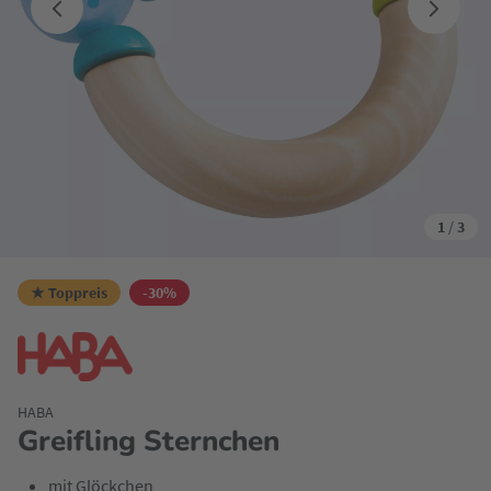
1
/
3
★ Toppreis
-30%
HABA
Greifling Sternchen
mit Glöckchen