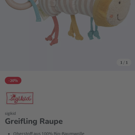
1
/
1
-20%
sigikid
Greifling Raupe
Oberstoff aus 100% Bio-Baumwolle