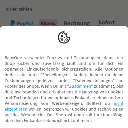
Sicher zahlen
Versand mit
* Alle Preise inkl. MwSt. und ggf. zzgl.
Versandkosten
. Der dargestellte Preis gilt -
abhängig von der von dir gewählten Option - im BabyOne-Onlineshop oder bei
Abholung in dem von dir gewählten BabyOne-Franchise-Betrieb. Der für den
Onlineshop geltende Preis stellt bei einem Verkauf durch unsere Franchise-
Nehmer eine unverbindliche Preisempfehlung dar. Der Verkaufspreis der
Franchise-Nehmer im Rahmen der Option „Reservieren und Abholen“ kann