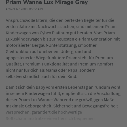
Priam Wanne Lux Mirage Grey
Artikel-Nr. 2000585051419
Anspruchsvolle Eltern, die den perfekten Begleiter für die
ersten Jahre mit Nachwuchs suchen, sind mit einem Priam
Kinderwagen von Cybex Platinum gut beraten. Vom Priam
Luxuskinderwagen bis zur neuesten e-Priam Generation mit
motorisierter Bergauf-Unterstützung, smoother
Gleitfunktion auf unebenem Untergrund und
appgesteuerter Wiegefunktion: Priam steht für Premium-
Qualität, Premium-Funktionalität und Premium-Komfort –
nicht nur für dich als Mama oder Papa, sondern
selbstverständlich auch für dein Kind.
Damit sich dein Baby vom ersten Lebenstag an rundum wohl
in seinem Kinderwagen fühlt, empfiehlt sich die Anschaffung
dieser Priam Lux Wanne: Während die großzügigen Maße
maximale Geborgenheit, Sicherheit und Bewegungsfreiheit
versprechen, garantiert die hochwertige
Softschaummatratze einen herrlich bequemen
Liegekomfort. Gleichzeitig sorgt das atmungsaktive