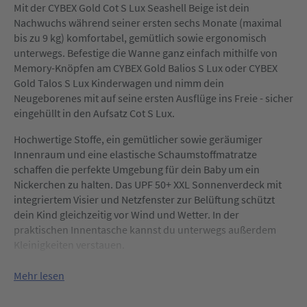
Mit der CYBEX Gold Cot S Lux Seashell Beige ist dein
Nachwuchs während seiner ersten sechs Monate (maximal
bis zu 9 kg) komfortabel, gemütlich sowie ergonomisch
unterwegs. Befestige die Wanne ganz einfach mithilfe von
Memory-Knöpfen am CYBEX Gold Balios S Lux oder CYBEX
Gold Talos S Lux Kinderwagen und nimm dein
Neugeborenes mit auf seine ersten Ausflüge ins Freie - sicher
eingehüllt in den Aufsatz Cot S Lux.
Hochwertige Stoffe, ein gemütlicher sowie geräumiger
Innenraum und eine elastische Schaumstoffmatratze
schaffen die perfekte Umgebung für dein Baby um ein
Nickerchen zu halten. Das UPF 50+ XXL Sonnenverdeck mit
integriertem Visier und Netzfenster zur Belüftung schützt
dein Kind gleichzeitig vor Wind und Wetter. In der
praktischen Innentasche kannst du unterwegs außerdem
Kleinigkeiten verstauen.
Mehr lesen