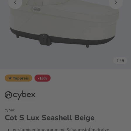
1
/
9
★ Toppreis
-16%
cybex
Cot S Lux Seashell Beige
geräumiger Innenraum mit Schaumstoffmatratze