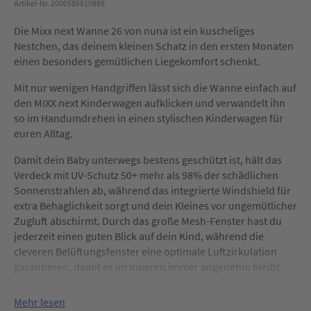
Artikel-Nr. 2000585610869
Die Mixx next Wanne 26 von nuna ist ein kuscheliges
Nestchen, das deinem kleinen Schatz in den ersten Monaten
einen besonders gemütlichen Liegekomfort schenkt.
Mit nur wenigen Handgriffen lässt sich die Wanne einfach auf
den MIXX next Kinderwagen aufklicken und verwandelt ihn
so im Handumdrehen in einen stylischen Kinderwagen für
euren Alltag.
Damit dein Baby unterwegs bestens geschützt ist, hält das
Verdeck mit UV-Schutz 50+ mehr als 98% der schädlichen
Sonnenstrahlen ab, während das integrierte Windshield für
extra Behaglichkeit sorgt und dein Kleines vor ungemütlicher
Zugluft abschirmt. Durch das große Mesh-Fenster hast du
jederzeit einen guten Blick auf dein Kind, während die
cleveren Belüftungsfenster eine optimale Luftzirkulation
garantieren, damit es im Inneren immer angenehm bleibt.
Wenn die Äuglein schwer werden, sorgt das praktische
Mehr lesen
Dream Drape™ für eine schattige Umgebung und ein