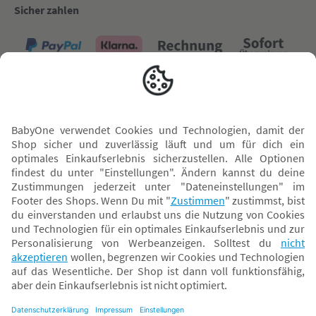
Sicher zahlen
Versand mit
* Alle Preise inkl. MwSt. und ggf. zzgl.
Versandkosten
. Der dargestellte Preis gilt -
abhängig von der von dir gewählten Option - im BabyOne-Onlineshop oder bei
Abholung in dem von dir gewählten BabyOne-Franchise-Betrieb. Der für den
Onlineshop geltende Preis stellt bei einem Verkauf durch unsere Franchise-
Nehmer eine unverbindliche Preisempfehlung dar. Der Verkaufspreis der
Franchise-Nehmer im Rahmen der Option „Reservieren und Abholen“ kann
daher von dem Verkaufspreis im Onlineshop abweichen. Angaben zu