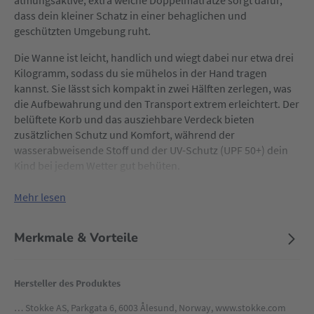
atmungsaktive, extra weiche Doppelmatratze sorgt dafür,
dass dein kleiner Schatz in einer behaglichen und
geschützten Umgebung ruht.
Die Wanne ist leicht, handlich und wiegt dabei nur etwa drei
Kilogramm, sodass du sie mühelos in der Hand tragen
kannst. Sie lässt sich kompakt in zwei Hälften zerlegen, was
die Aufbewahrung und den Transport extrem erleichtert. Der
belüftete Korb und das ausziehbare Verdeck bieten
zusätzlichen Schutz und Komfort, während der
wasserabweisende Stoff und der UV-Schutz (UPF 50+) dein
Kind bei jedem Wetter gut behüten.
Mit einer Vielzahl trendiger Farben kannst du den perfekten
Mehr lesen
Stil für dich und dein Baby finden. Ideal für Neugeborene bis
zu neun Kilogramm, ermöglicht die YOYO³ Liegewanne
Merkmale & Vorteile
deinem Kind, sich bequem flach auszuruhen und die Welt in
aller Ruhe zu entdecken.
Hersteller des Produktes
… Stokke AS, Parkgata 6, 6003 Ålesund, Norway, www.stokke.com