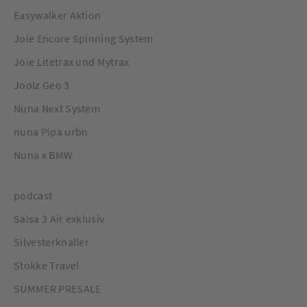
Easywalker Aktion
Joie Encore Spinning System
Joie Litetrax und Mytrax
Joolz Geo 3
Nuna Next System
nuna Pipa urbn
Nuna x BMW
podcast
Salsa 3 Air exklusiv
Silvesterknaller
Stokke Travel
SUMMER PRESALE