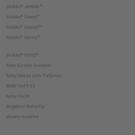
Stokke® JetKids™
Stokke® Sleepi™
Stokke® Snoozi™
Stokke® Xplory®
Stokke® YOYO®
Alles für den Sommer
Baby-Basics zum Tiefpreis
BABY-SAFE 5Z
Baby-Tarife
Bugaboo Butterfly
disney-mutable