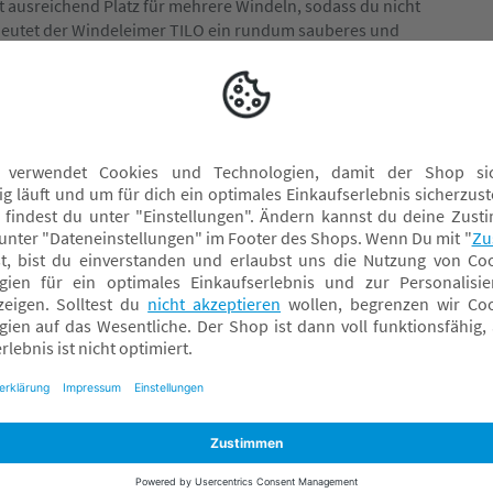
et ausreichend Platz für mehrere Windeln, sodass du nicht
deutet der Windeleimer TILO ein rundum sauberes und
e mehr, die die zarte Nase deines Lieblings reizen
ngenehm – für dich und dein kleines Wunder.
Windeln
Windeltaschen