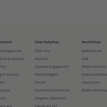
formiert
Über BabyOne
Rechtliches
ndelsgarantie
Über Uns
Datenschutz
ieren & Abholen
Karriere
AGB
 FAQ
Soziales Engagement
Widerrufsrecht
g & Versand
Nachhaltigkeit
Dateneinstellu
tter
Presse
Impressum
spiele
Sicherheit & Rückrufe
Widerrufsantra
onto
Ratgeber Übersicht
e-Card
Events vor Ort