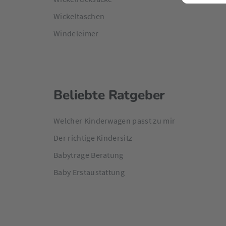
Wickeltaschen
Windeleimer
Beliebte Ratgeber
Welcher Kinderwagen passt zu mir
Der richtige Kindersitz
Babytrage Beratung
Baby Erstaustattung