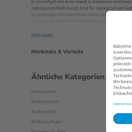
Er ist einfach mit einer Hand zu bedienen und biet
ständig zum Müll musst. Und für deinen Schatz be
angenehmes Wickelerlebnis. Keine störenden Gerüch
könnten. So bleibt die Wickelzeit entspannt und a
Mehr lesen
Merkmale & Vorteile
Ähnliche Kategorien
Heizstrahler
Moltontücher
Mullwindeln
Wickelauflagen
Wickelrucksäcke