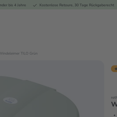
Ernährung
Pflege
Marken
Geschenke
Sale
Ratgebe
nder bis 4 Jahre
Kostenlose Retoure, 30 Tage Rückgaberecht
Windeleimer TILO Grün
★
rot
W