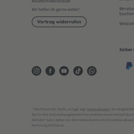
kunden@babyone.de
Beratu
Wir helfen dir gerne weiter!
buche
Vertrag widerrufen
Welco
Sicher
* Alle Preise inkl. MwSt. und ggf. zzgl.
Versandkosten
. Der dargestel
Der für den Onlineshop geltende Preis stellt bei einem Verkauf du
Abholen“ kann daher von dem Verkaufspreis im Onlineshop abweichen
Rechnung mit Klarna.