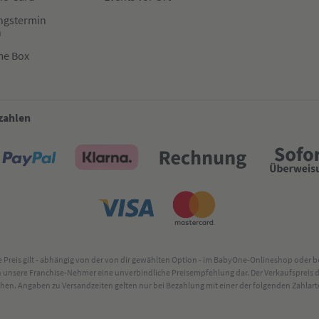
ngstermin
n
me Box
 zahlen
lte Preis gilt - abhängig von der von dir gewählten Option - im BabyOne-Onlineshop oder
rch unsere Franchise-Nehmer eine unverbindliche Preisempfehlung dar. Der Verkaufsprei
. Angaben zu Versandzeiten gelten nur bei Bezahlung mit einer der folgenden Zahlarten