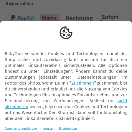
Sicher zahlen
Versand mit
* Alle Preise inkl. MwSt. und ggf. zzgl.
Versandkosten
. Der dargestellte Preis gilt -
abhängig von der von dir gewählten Option - im BabyOne-Onlineshop oder bei
Abholung in dem von dir gewählten BabyOne-Franchise-Betrieb. Der für den
Onlineshop geltende Preis stellt bei einem Verkauf durch unsere Franchise-
Nehmer eine unverbindliche Preisempfehlung dar. Der Verkaufspreis der
Franchise-Nehmer im Rahmen der Option „Reservieren und Abholen“ kann
daher von dem Verkaufspreis im Onlineshop abweichen. Angaben zu