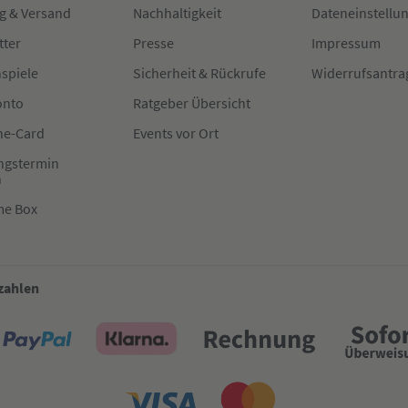
g & Versand
Nachhaltigkeit
Dateneinstellu
tter
Presse
Impressum
spiele
Sicherheit & Rückrufe
Widerrufsantra
onto
Ratgeber Übersicht
e-Card
Events vor Ort
ngstermin
n
me Box
 zahlen