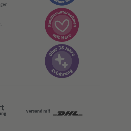
ngen
g
Versand mit