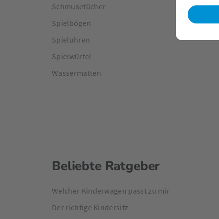
Schmusetücher
Spielbögen
Spieluhren
Spielwürfel
Wassermatten
Beliebte Ratgeber
Welcher Kinderwagen passt zu mir
Der richtige Kindersitz