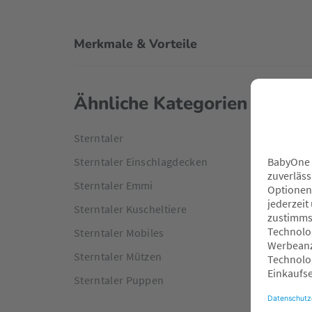
Merkmale & Vorteile
Ähnliche Kategorien
Sterntaler
Sterntaler Einschlagdecken
Sterntaler Emmi
Sterntaler Kuscheltiere
Sterntaler Mobiles
Sterntaler Mützen
Sterntaler Puppen