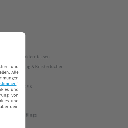
terntaler Trinklerntassen
nisterspielzeug & Knistertücher
rabbelrollen
rabbelspielzeug
uscheltiere
obilés
asseln & Greiflinge