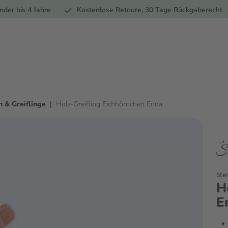
Ernährung
Pflege
Marken
Geschenke
Sale
Ratgebe
nder bis 4 Jahre
Kostenlose Retoure, 30 Tage Rückgaberecht
|
n & Greiflinge
Holz-Greifling Eichhörnchen Enna
Ste
H
E