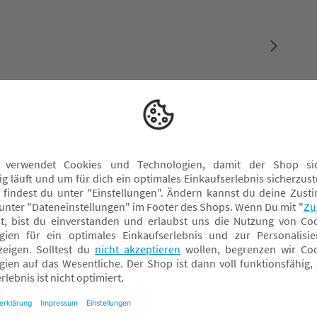
Sterntaler Regenjacken
S
Sterntaler Schmusetücher
K
Sterntaler Schuhe
K
Sterntaler Socken
K
Sterntaler Spielbögen
K
Sterntaler Spieluhren
M
Sterntaler Strumpfhosen
R