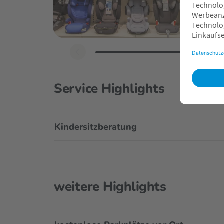
Service Highlights
Kindersitzberatung
weitere Highlights