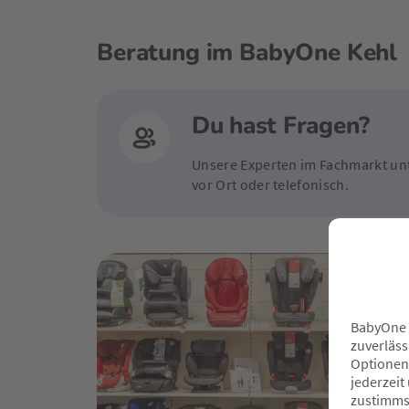
Beratung im BabyOne Kehl
Du hast Fragen?
Unsere Experten im Fachmarkt unt
vor Ort oder telefonisch.