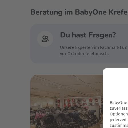
Beratung im BabyOne Krefe
Du hast Fragen?
Unsere Experten im Fachmarkt unt
vor Ort oder telefonisch.