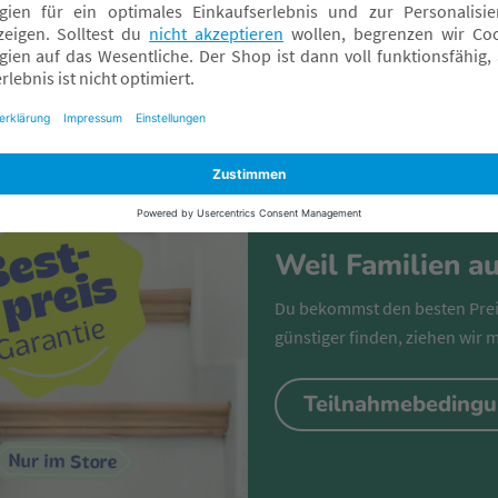
Weil Familien a
Du bekommst den besten Prei
günstiger finden, ziehen wir 
Teilnahmebeding