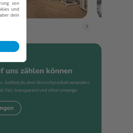
uf uns zählen können
s. Solltest du dein Wunschprodukt woanders
mit. Fair, transparent und ohne Umwege.
ungen