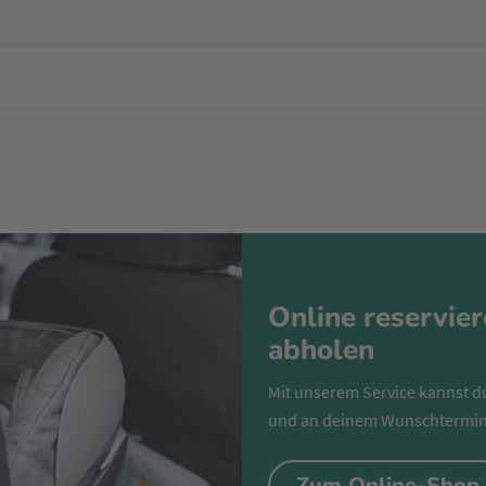
Online reservie
abholen
Mit unserem Service kannst d
und an deinem Wunschtermin
Zum Online-Shop