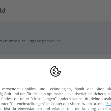
ld
erstützen dich - egal ob persönlich