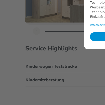
Service Highlights
Kinderwagen Teststrecke
Kindersitzberatung