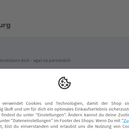
urg
erstützen dich - egal ob persönlich