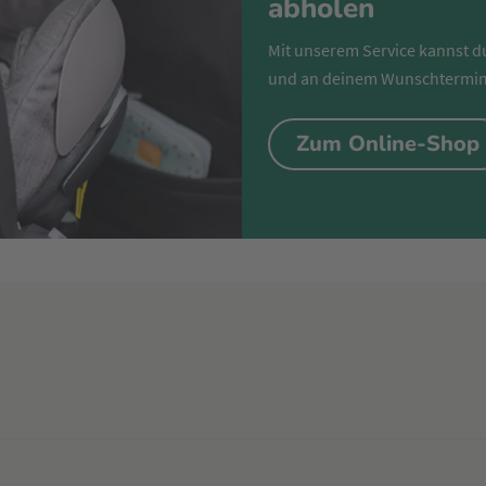
abholen
Mit unserem Service kannst d
und an deinem Wunschtermin
Zum Online-Shop