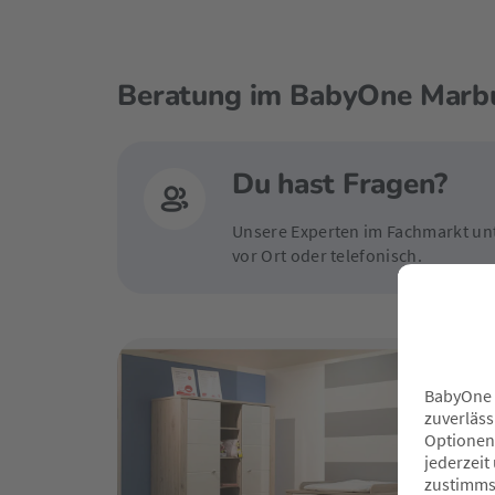
Beratung im BabyOne Marb
Du hast Fragen?
Unsere Experten im Fachmarkt unt
vor Ort oder telefonisch.