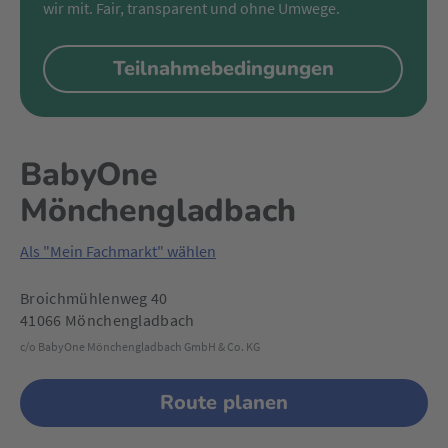
wir mit. Fair, transparent und ohne Umwege.
Teilnahmebedingungen
BabyOne
Mönchengladbach
Als "Mein Fachmarkt" wählen
Broichmühlenweg 40
41066 Mönchengladbach
c/o BabyOne Mönchengladbach GmbH & Co. KG
Route planen