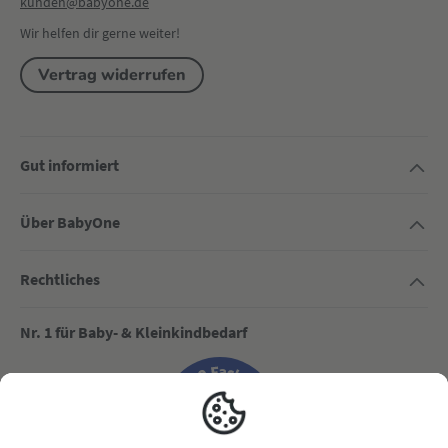
kunden@babyone.de
Wir helfen dir gerne weiter!
Vertrag widerrufen
Gut informiert
Über BabyOne
Rechtliches
Nr. 1 für Baby- & Kleinkindbedarf